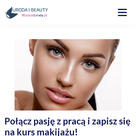
Skip
to
content
Kosmetyki, uroda, medycyna
Wydzialurody.pl
Połącz pasję z pracą i zapisz się
na kurs makijażu!