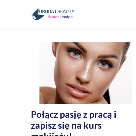
Skip
to
content
Kosmetyki, uroda, medycyna
Wydzialurody.pl
Połącz pasję z pracą i
zapisz się na kurs
makijażu!