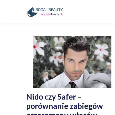
Skip
to
content
Kosmetyki, uroda, medycyna
Wydzialurody.pl
Nido czy Safer –
porównanie zabiegów
przeszczepu włosów