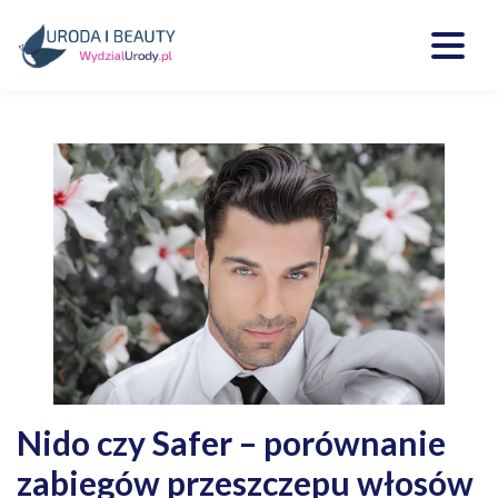
Skip
to
content
Kosmetyki, uroda, medycyna
Wydzialurody.pl
Nido czy Safer – porównanie
zabiegów przeszczepu włosów