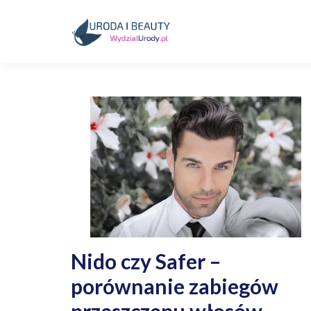
Skip
to
content
Kosmetyki, uroda, medycyna
Wydzialurody.pl
Nido czy Safer –
porównanie zabiegów
przeszczepu włosów