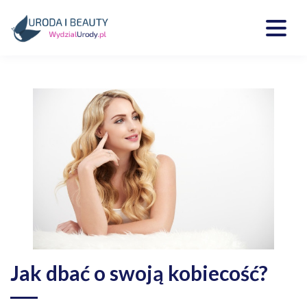
Skip
to
content
Kosmetyki, uroda, medycyna
Wydzialurody.pl
Jak dbać o swoją kobiecość?