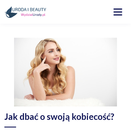
Skip
to
content
Kosmetyki, uroda, medycyna
Wydzialurody.pl
Jak dbać o swoją kobiecość?