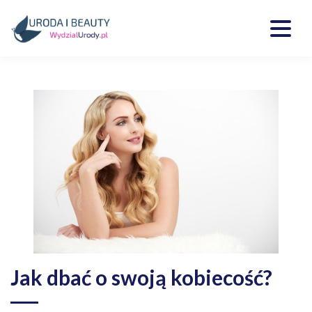
Skip
to
content
Kosmetyki, uroda, medycyna
Wydzialurody.pl
Jak dbać o swoją kobiecość?