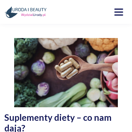
Skip
to
content
Kosmetyki, uroda, medycyna
Wydzialurody.pl
Suplementy diety – co nam
dają?