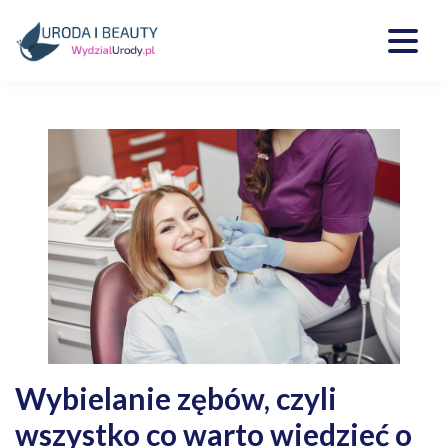
Skip
to
content
Kosmetyki, uroda, medycyna
Wydzialurody.pl
Wybielanie zębów, czyli
wszystko co warto wiedzieć o