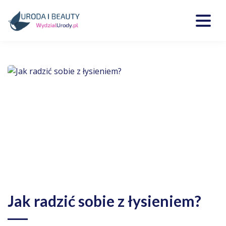
Skip
to
content
Kosmetyki, uroda, medycyna
Wydzialurody.pl
Jak radzić sobie z łysieniem?