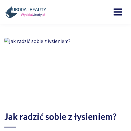
Skip
to
content
Kosmetyki, uroda, medycyna
Wydzialurody.pl
Jak radzić sobie z łysieniem?