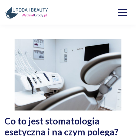
Skip
to
content
Kosmetyki, uroda, medycyna
Wydzialurody.pl
Co to jest stomatologia
esetyczna i na czym polega?