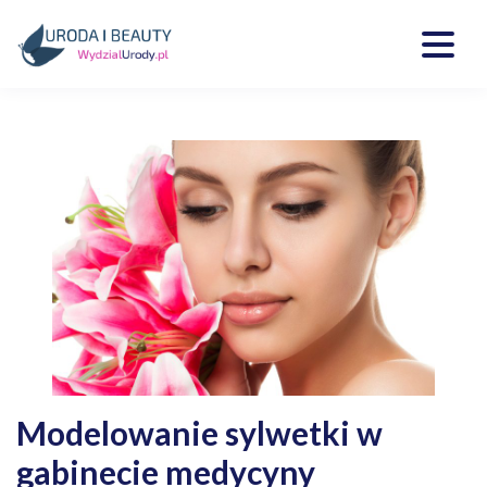
Skip
to
content
Kosmetyki, uroda, medycyna
Wydzialurody.pl
Modelowanie sylwetki w
gabinecie medycyny