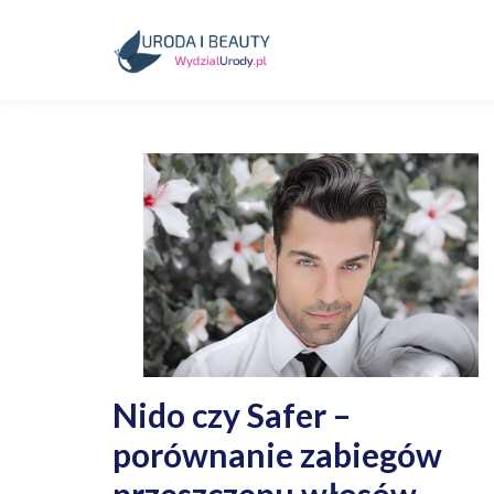
Skip
to
content
Kosmetyki, uroda, medycyna
Wydzialurody.pl
Nido czy Safer –
porównanie zabiegów
przeszczepu włosów