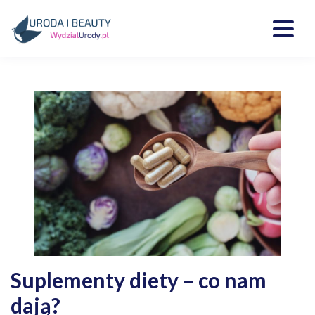
Skip
to
content
Kosmetyki, uroda, medycyna
Wydzialurody.pl
Suplementy diety – co nam
dają?