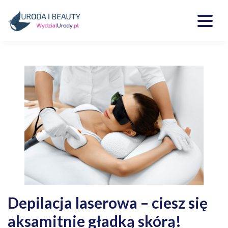
Skip
to
content
Kosmetyki, uroda, medycyna
Wydzialurody.pl
Depilacja laserowa – ciesz się
aksamitnie gładką skórą!