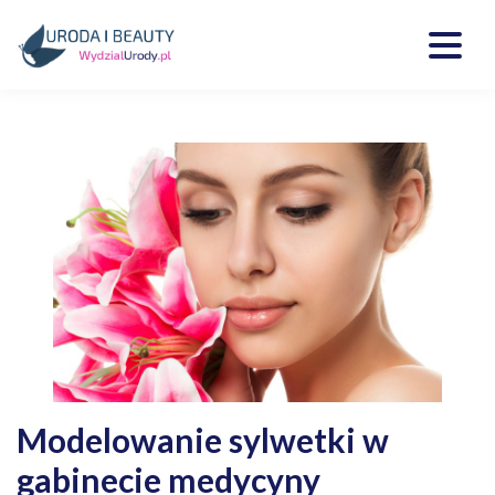
Skip
to
content
Kosmetyki, uroda, medycyna
Wydzialurody.pl
Modelowanie sylwetki w
gabinecie medycyny