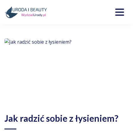
Skip
to
content
Kosmetyki, uroda, medycyna
Wydzialurody.pl
Jak radzić sobie z łysieniem?