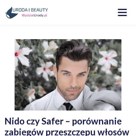
Skip
to
content
Kosmetyki, uroda, medycyna
Wydzialurody.pl
Nido czy Safer – porównanie
zabiegów przeszczepu włosów