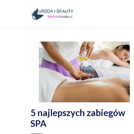
Skip
to
content
Kosmetyki, uroda, medycyna
Wydzialurody.pl
5 najlepszych zabiegów
SPA