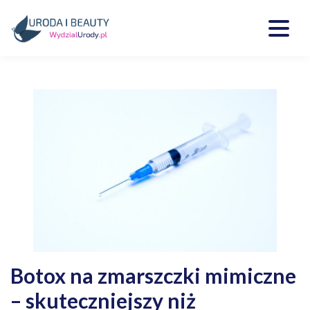
Skip
to
content
Kosmetyki, uroda, medycyna
Wydzialurody.pl
Botox na zmarszczki mimiczne
– skuteczniejszy niż