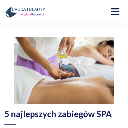
Skip
to
content
Kosmetyki, uroda, medycyna
Wydzialurody.pl
5 najlepszych zabiegów SPA