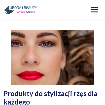
Skip
to
content
Kosmetyki, uroda, medycyna
Wydzialurody.pl
Produkty do stylizacji rzęs dla
każdego