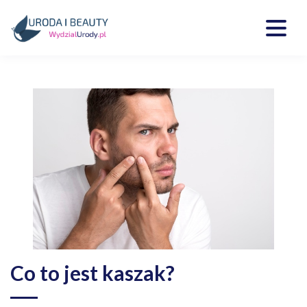
Skip
to
content
Kosmetyki, uroda, medycyna
Wydzialurody.pl
Co to jest kaszak?