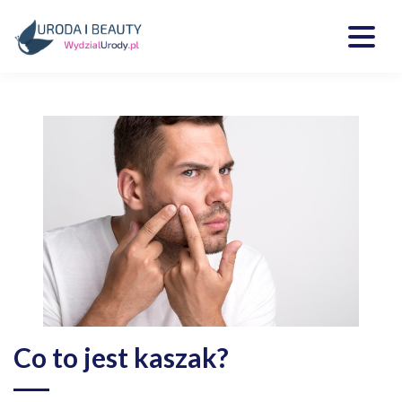
Skip
to
content
Kosmetyki, uroda, medycyna
Wydzialurody.pl
Co to jest kaszak?